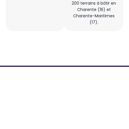
200 terrains à bâtir en
Charente (16) et
Charente-Maritimes
(17).
Dé
Projets Phares
Nos
Réalisations
no
co
de
pr