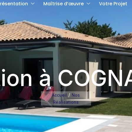
résentation
Maîtrise d’œuvre
Votre Projet
ion à COGNA
/
Accueil
Nos
Réalisations