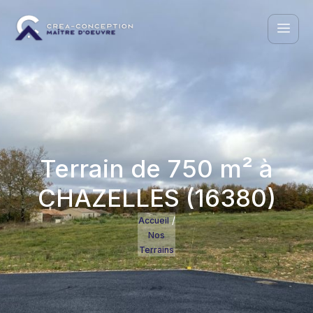
Terrain de 750 m² à
CHAZELLES (16380)
/
Accueil
Nos
Terrains