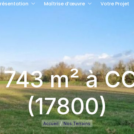
résentation
Maîtrise d’œuvre
Votre Projet
e 743 m² à
(17800)
/
Accueil
Nos Terrains