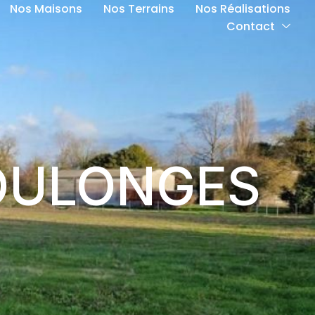
Nos Maisons
Nos Terrains
Nos Réalisations
Contact
 COULONGES