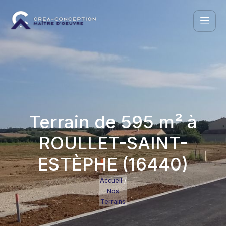
Terrain de 595 m² à
ROULLET-SAINT-
ESTÈPHE (16440)
/
Accueil
Nos
Terrains