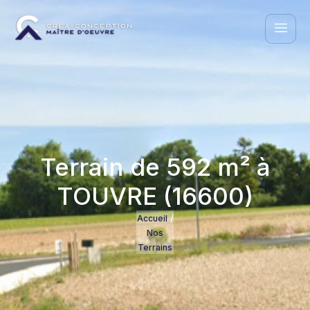
Terrain de 592 m² à
TOUVRE (16600)
/
Accueil
Nos
Terrains