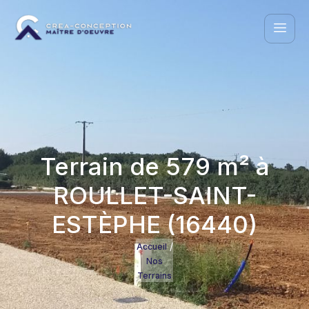
Terrain de 579 m² à
ROULLET-SAINT-
ESTÈPHE (16440)
/
Accueil
Nos
Terrains