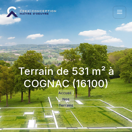
Terrain de 531 m² à
COGNAC (16100)
/
Accueil
Nos
Terrains