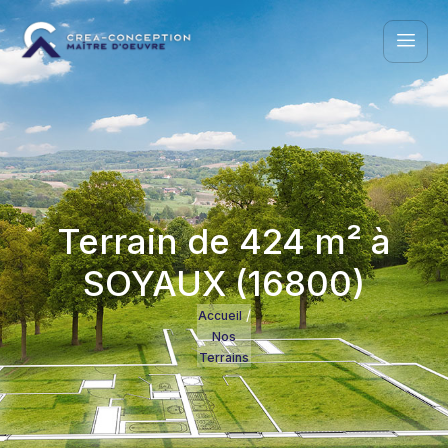
Terrain de 424 m² à
SOYAUX (16800)
/
Accueil
Nos
Terrains