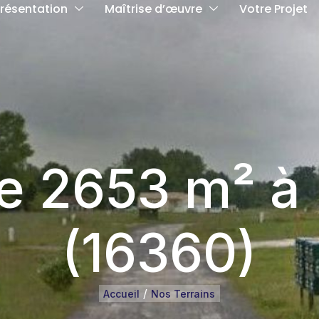
résentation
Maîtrise d’œuvre
Votre Projet
de 2653 m² à
(16360)
/
Accueil
Nos Terrains