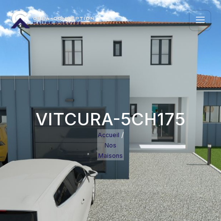
VITCURA-5CH175
/
Accueil
Nos
Maisons