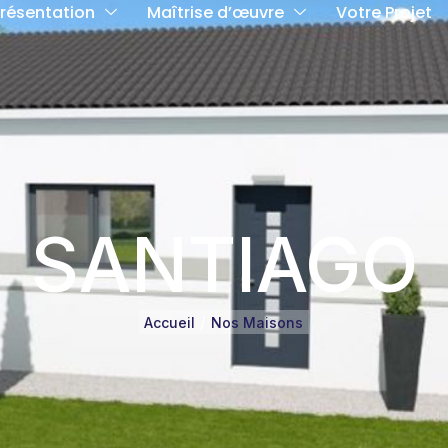
résentation
Maîtrise d’œuvre
Votre Projet
SANTIAGO
/
Accueil
Nos Maisons